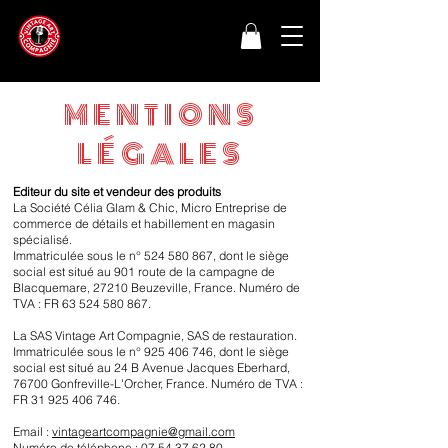
MENTIONS
LÉGALES
Editeur du site et vendeur des produits
La Société Célia Glam & Chic, Micro Entreprise de
commerce de détails et habillement en magasin
spécialisé.
Immatriculée sous le n°
524 580 867
, dont le siège
social est situé au 901 route de la campagne de
Blacquemare, 27210 Beuzeville, France. Numéro de
TVA : FR
63 524 580 867
.
​La SAS Vintage Art Compagnie, SAS de restauration.
Immatriculée sous le n°
925 406 746
, dont le siège
social est situé au 24 B Avenue Jacques Eberhard,
76700 Gonfreville-L'Orcher, France.
Numéro de TVA :
FR
31 925 406 746
.
Email :
vintageartcompagnie@gmail.com
Numéro de téléphone :
07 54 37 62 80