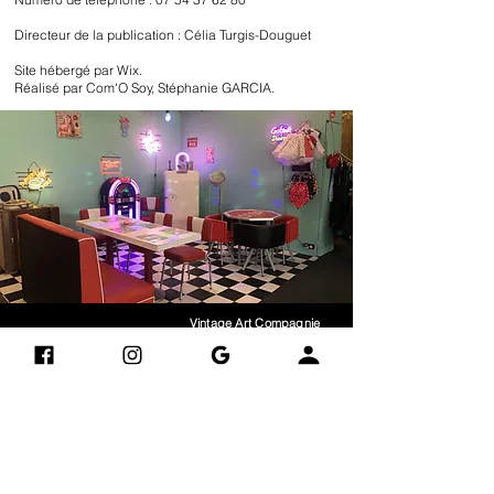
Directeur de la publication : Célia Turgis-Douguet
Site hébergé par
Wix.
Réalisé par
Com'O Soy
, Stéphanie GARCIA.
Vintage Art Compagnie
Adres
​​)
(derrière Electro Dépôt
se
24 B Avenue Jacques Eberhard
76700 GONFREVILLE-
L'ORCHER
0748904882
Livraisons et retours