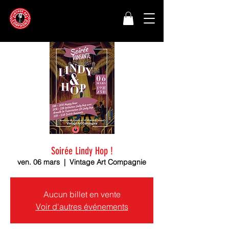
Soirée Lindy Hop !
ven. 06 mars
  |  
Vintage Art Compagnie
Aucun billet en vente
Voir d'autres événements