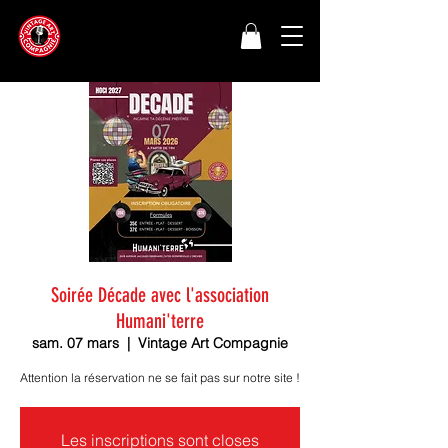
Soirée Décade avec l'association
Humani'terre
sam. 07 mars
  |  
Vintage Art Compagnie
Attention la réservation ne se fait pas sur notre site !
Les inscriptions sont closes