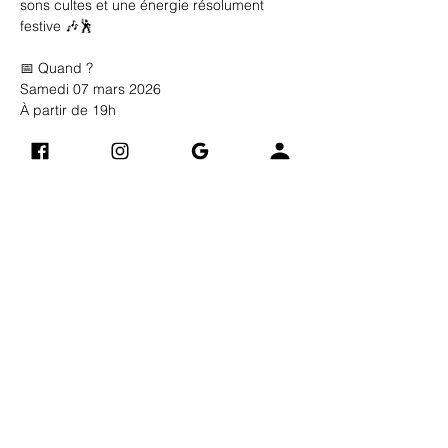
sons cultes et une énergie résolument 
festive 🎶🕺
📅 Quand ?
Samedi 07 mars 2026
À partir de 19h
Afficher plus
Vintage Art Compagnie
Adres
​​)
(derrière Electro Dépôt
se
24 B Avenue Jacques Eberhard
76700 GONFREVILLE-
L'ORCHER
0748904882
Livraisons et retours
Mentions légales
AIDE
Politique de confidentialité
Politique en matière de cookies
Conditions Générales de Vente