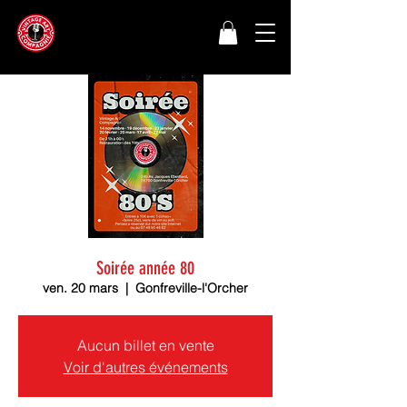
Soirée année 80
ven. 20 mars
  |  
Gonfreville-l'Orcher
Aucun billet en vente
Voir d'autres événements