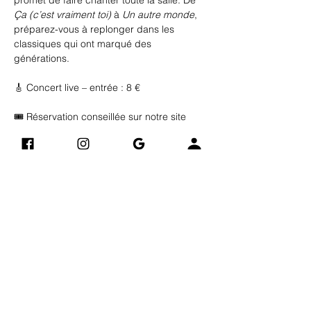
promet de faire chanter toute la salle. De 
Ça (c’est vraiment toi)
 à 
Un autre monde
, 
préparez-vous à replonger dans les 
classiques qui ont marqué des 
générations.
🎸 Concert live – entrée : 8 €
🎟 Réservation conseillée sur notre site
🕘 Début du concert : 21h
Afficher plus
Vintage Art Compagnie
Adres
​​)
(derrière Electro Dépôt
se
24 B Avenue Jacques Eberhard
76700 GONFREVILLE-
L'ORCHER
0748904882