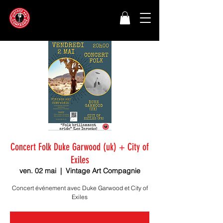
Concert Folk Duke Garwood (uk) + City of
Exiles
ven. 02 mai
  |  
Vintage Art Compagnie
Concert événement avec Duke Garwood et City of
Exiles