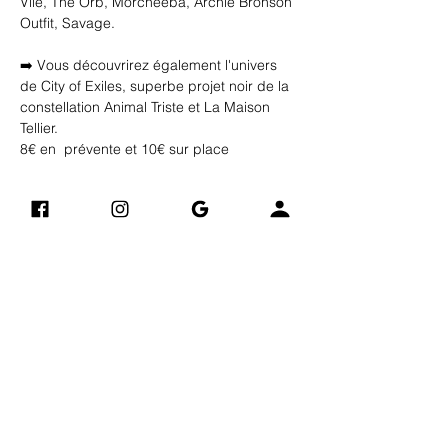
Vile, The Orb, Morcheeba, Archie Bronson 
Outfit, Savage.
➡️ Vous découvrirez également l'univers 
de City of Exiles, superbe projet noir de la 
constellation Animal Triste et La Maison 
Tellier.
8€ en  prévente et 10€ sur place 
Restauration  de 18h a 22h 
Afficher plus
Vintage Art Compagnie
Adres
​​)
(derrière Electro Dépôt
se
24 B Avenue Jacques Eberhard
76700 GONFREVILLE-
L'ORCHER
0748904882