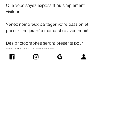
Que vous soyez exposant ou simplement 
visiteur 
Venez nombreux partager votre passion et 
passer une journée mémorable avec nous!
Des photographes seront présents pour 
immortaliser l'évènement
Afficher plus
Vintage Art Compagnie
Adres
​​)
(derrière Electro Dépôt
se
24 B Avenue Jacques Eberhard
76700 GONFREVILLE-
L'ORCHER
0748904882
Livraisons et retours
Mentions légales