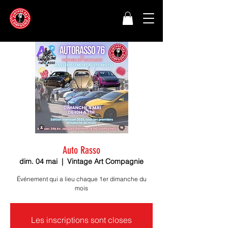
Auto Rasso
dim. 04 mai
  |  
Vintage Art Compagnie
Événement qui a lieu chaque 1er dimanche du
mois
Les inscriptions sont closes