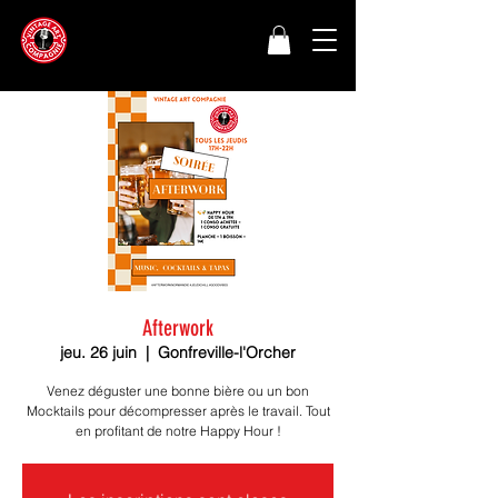
Afterwork
jeu. 26 juin
  |  
Gonfreville-l'Orcher
Venez déguster une bonne bière ou un bon
Mocktails pour décompresser après le travail. Tout
en profitant de notre Happy Hour !