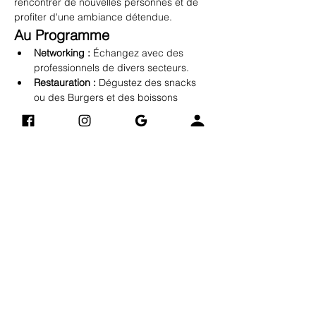
rencontrer de nouvelles personnes et de 
profiter d'une ambiance détendue.
Au Programme
Networking :
 Échangez avec des 
professionnels de divers secteurs.
Restauration :
 Dégustez des snacks 
ou des Burgers et des boissons 
rafraîchissantes.
Afficher plus
Vintage Art Compagnie
Adres
​​)
(derrière Electro Dépôt
se
24 B Avenue Jacques Eberhard
76700 GONFREVILLE-
L'ORCHER
0748904882
Livraisons et retours
Mentions légales
AIDE
Politique de confidentialité