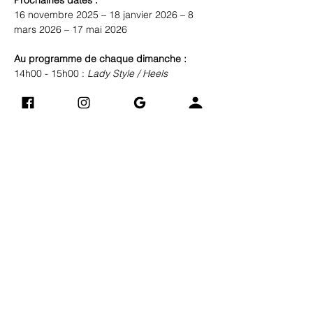
Prochaines dates :
16 novembre 2025 – 18 janvier 2026 – 8 
mars 2026 – 17 mai 2026
Au programme de chaque dimanche :
14h00 - 15h00 : 
Lady Style / Heels
Afficher plus
Vintage Art Compagnie
Adres
​​)
(derrière Electro Dépôt
se
24 B Avenue Jacques Eberhard
76700 GONFREVILLE-
L'ORCHER
0748904882
Livraisons et retours
Mentions légales
AIDE
Politique de confidentialité
Politique en matière de cookies
Conditions Générales de Vente